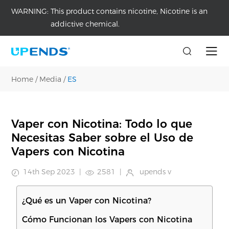
WARNING:
This product contains nicotine, Nicotine is an
addictive chemical.
Home
/
Media
/
ES
Vaper con Nicotina: Todo lo que
Necesitas Saber sobre el Uso de
Vapers con Nicotina
14th Sep 2023
|
2581
|
upends v
¿Qué es un Vaper con Nicotina?
Cómo Funcionan los Vapers con Nicotina