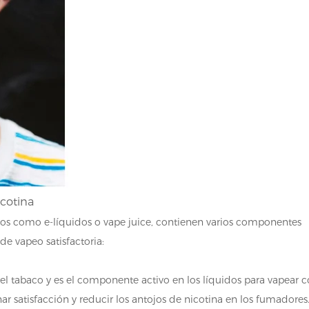
cotina
dos como e-líquidos o vape juice, contienen varios componentes
e vapeo satisfactoria:
 el tabaco y es el componente activo en los líquidos para vapear 
r satisfacción y reducir los antojos de nicotina en los fumadores