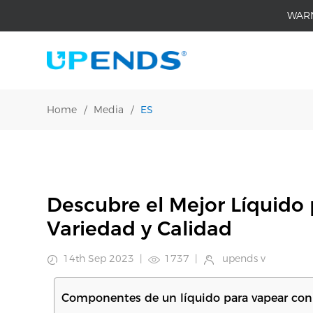
WAR
Home
/
Media
/
ES
Descubre el Mejor Líquido 
Variedad y Calidad
14th Sep 2023
|
1737
|
upends v
Componentes de un líquido para vapear con