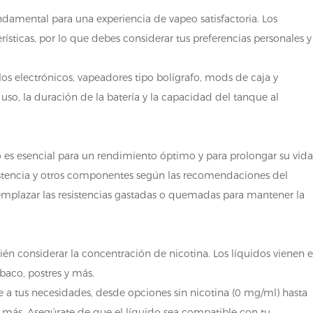
damental para una experiencia de vapeo satisfactoria. Los
ísticas, por lo que debes considerar tus preferencias personales y
los electrónicos, vapeadores tipo bolígrafo, mods de caja y
uso, la duración de la batería y la capacidad del tanque al
es esencial para un rendimiento óptimo y para prolongar su vid
esistencia y otros componentes según las recomendaciones del
 reemplazar las resistencias gastadas o quemadas para mantener la
ién considerar la concentración de nicotina. Los líquidos vienen 
baco, postres y más.
e a tus necesidades, desde opciones sin nicotina (0 mg/ml) hasta
más. Asegúrate de que el líquido sea compatible con tu