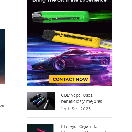
CBD vape: Usos,
beneficios y mejores
ser
Cigarrillos CBD
14th Sep 2023
El mejor Cigarrillo