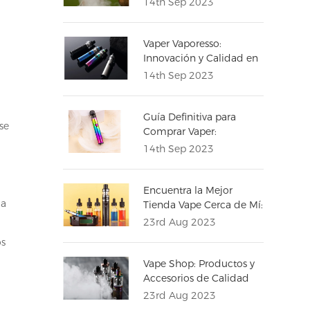
14th Sep 2023
Vaper Vaporesso:
Innovación y Calidad en
el Mundo del Vapeo
14th Sep 2023
Guía Definitiva para
se
Comprar Vaper:
Encuentra el Perfecto
14th Sep 2023
para Ti
Encuentra la Mejor
la
Tienda Vape Cerca de Mí:
Variedad y Calidad a tu
23rd Aug 2023
Alcance
os
Vape Shop: Productos y
Accesorios de Calidad
23rd Aug 2023