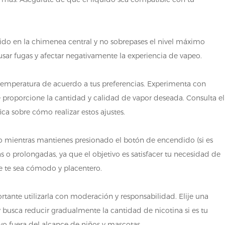
íquido en la chimenea central y no sobrepases el nivel máximo
sar fugas y afectar negativamente la experiencia de vapeo.
la temperatura de acuerdo a tus preferencias. Experimenta con
e proporcione la cantidad y calidad de vapor deseada. Consulta el
ca sobre cómo realizar estos ajustes.
ivo mientras mantienes presionado el botón de encendido (si es
s o prolongadas, ya que el objetivo es satisfacer tu necesidad de
e te sea cómodo y placentero.
ortante utilizarla con moderación y responsabilidad. Elije una
 busca reducir gradualmente la cantidad de nicotina si es tu
ivo fuera del alcance de niños y mascotas.