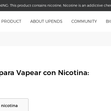
NING:
This product contains nicotine, Nicotine is an addictive che
PRODUCT
ABOUT UPENDS
COMMUNITY
BI
para Vapear con Nicotina:
 nicotina