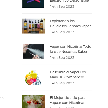
Electrónico Desechable
en 2023: Guía y
14th Sep 2023
Comparativa
Explorando los
Deliciosos Sabores Vaper:
Una Guía Completa
14th Sep 2023
Vaper con Nicotina: Todo
lo que Necesitas Saber
sobre el Uso de Vapers
14th Sep 2023
con Nicotina
Descubre el Vaper Lost
Mary: Tu Compañero
Perfecto para una
14th Sep 2023
Experiencia de Vapeo
El Mejor Líquido para
con
Vapear con Nicotina:
.
Sabores y Opiniones