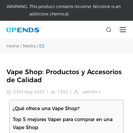
WARNING:
This product contains nicotine, Nicotine is an
addictive chemical.
Home
/
Media
/
ES
Vape Shop: Productos y Accesorios
de Calidad
23rd Aug 2023
|
1202
|
upends v
¿Qué ofrece una Vape Shop?
Top 5 mejores Vaper para comprar en una
Vape Shop