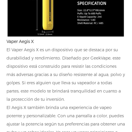
Vaper Aegis X
El Vaper Aegis X es un dispositivo que se destaca por su
durabilidad y rendimiento. Diseñado por GeekVape, este
dispositivo está construido para resistir las condiciones
más adversas gracias a su diseño resistente al agua, polvo y
golpes. Si eres alguien que lleva su vapeador a todas
partes, este modelo te brindará tranquilidad en cuanto a
la protección de tu inversión.
El Aegis X también brinda una experiencia de vapeo
potente y personalizable. Con una pantalla a color, puedes
ajustar la potencia según tus preferencias para obtener una