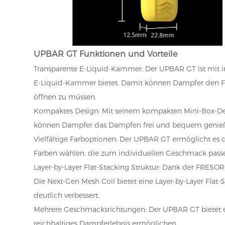
UPBAR GT Funktionen und Vorteile
Transparente E-Liquid-Kammer: Der UPBAR GT ist mit in
E-Liquid-Kammer bietet. Damit können Dampfer den Fül
öffnen zu müssen.
Kompaktes Design: Mit seinem kompakten Mini-Box-Desi
können Dampfer das Dampfen frei und bequem genie
Vielfältige Farboptionen: Der UPBAR GT ermöglicht es d
Farben wählen, die zum individuellen Geschmack pass
Layer-by-Layer Flat-Stacking Struktur: Dank der FRESO
Die Next-Gen Mesh Coil bietet eine Layer-by-Layer Flat-S
deutlich verbessert.
Mehrere Geschmacksrichtungen: Der UPBAR GT bietet ei
reichhaltiges Dampferlebnis ermöglichen.