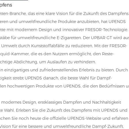
pfens
ten-Branche, das eine klare Vision für die Zukunft des Dampfens
onieren und umweltfreundliche Produkte anzubieten, hat UPENDS
ette mit modernem Design und innovativer FRESOR-Technologie.
ßstäbe für umweltfreundliche E-Zigaretten. Der UPBAR GT wird au
er Umwelt durch Kunststoffabfälle zu reduzieren. Mit der FRESOR-
Liquid-Kammer, die es den Nutzern ermöglicht, den Reste-
ichtige Abdichtung, um Auslaufen zu verhindern.
 einzigartiges und zufriedenstellendes Erlebnis zu bieten. Durch
tigkeit strebt UPENDS danach, die beste Wahl für Dampf-
vielen hochwertigen Produkte von UPENDS, die den Bedürfnissen 
ie modernes Design, erstklassiges Dampfen und Nachhaltigkeit
kte Wahl. Erleben Sie die Zukunft des Dampfens mit UPENDS und
chen Sie noch heute die offizielle UPENDS-Website und erfahren
ision für eine bessere und umweltfreundliche Dampf-Zukunft.