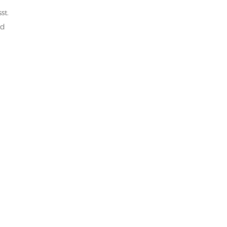
st.
nd