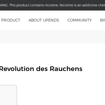
NING:
This product contains nicotine, Nicotine is an addictive che
PRODUCT
ABOUT UPENDS
COMMUNITY
BI
e Revolution des Rauchens