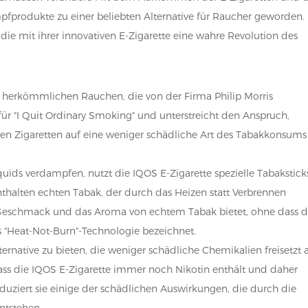
fprodukte zu einer beliebten Alternative für Raucher geworden.
die mit ihrer innovativen E-Zigarette eine wahre Revolution des
um herkömmlichen Rauchen, die von der Firma Philip Morris
 für "I Quit Ordinary Smoking" und unterstreicht den Anspruch,
en Zigaretten auf eine weniger schädliche Art des Tabakkonsums
ids verdampfen, nutzt die IQOS E-Zigarette spezielle Tabakstick
nthalten echten Tabak, der durch das Heizen statt Verbrennen
n Geschmack und das Aroma von echtem Tabak bietet, ohne dass d
ls "Heat-Not-Burn"-Technologie bezeichnet.
ternative zu bieten, die weniger schädliche Chemikalien freisetzt a
dass die IQOS E-Zigarette immer noch Nikotin enthält und daher
reduziert sie einige der schädlichen Auswirkungen, die durch die
ntstehen.