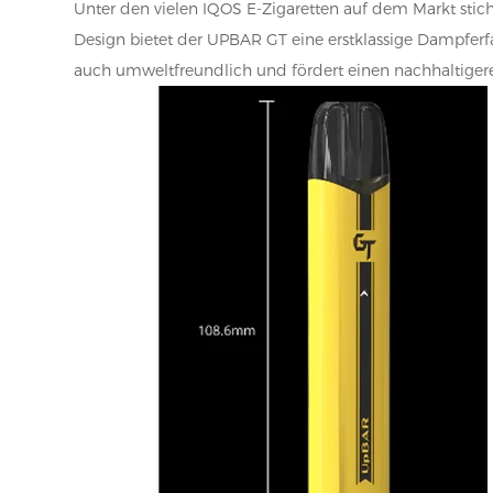
Unter den vielen IQOS E-Zigaretten auf dem Markt st
Design bietet der UPBAR GT eine erstklassige Dampferfa
auch umweltfreundlich und fördert einen nachhaltigere