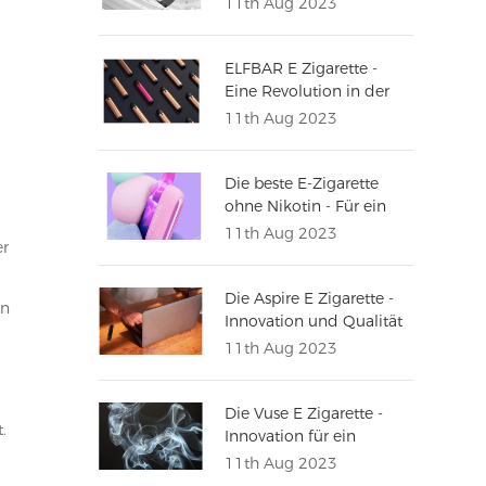
11th Aug 2023
zum Dampfen
ELFBAR E Zigarette -
Eine Revolution in der
Welt des Dampfens
11th Aug 2023
Die beste E-Zigarette
ohne Nikotin - Für ein
unbeschwertes
11th Aug 2023
er
Dampfvergnügen
Die Aspire E Zigarette -
en
Innovation und Qualität
vereint
11th Aug 2023
Die Vuse E Zigarette -
.
Innovation für ein
erstklassiges
11th Aug 2023
Dampferlebnis