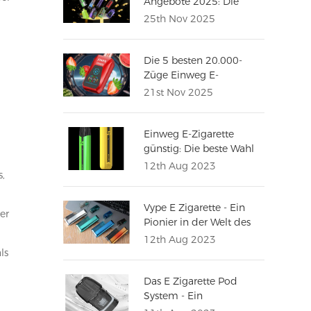
Angebote 2025: Die
besten Online-Shops mit
25th Nov 2025
Top-Rabatten
Die 5 besten 20.000-
Züge Einweg E-
Zigaretten in Europa
21st Nov 2025
Einweg E-Zigarette
günstig: Die beste Wahl
für ein umweltbewusstes
12th Aug 2023
s,
Vape-Erlebnis
Vype E Zigarette - Ein
er
Pionier in der Welt des
Dampfens
12th Aug 2023
ls
Das E Zigarette Pod
System - Ein
Revolutionärer Ansatz