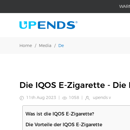
WAR
Home
/
Media
/
De
Die IQOS E-Zigarette - Di
11th Aug 2023
|
1058
|
upends v
Was ist die IQOS E-Zigarette?
Die Vorteile der IQOS E-Zigarette