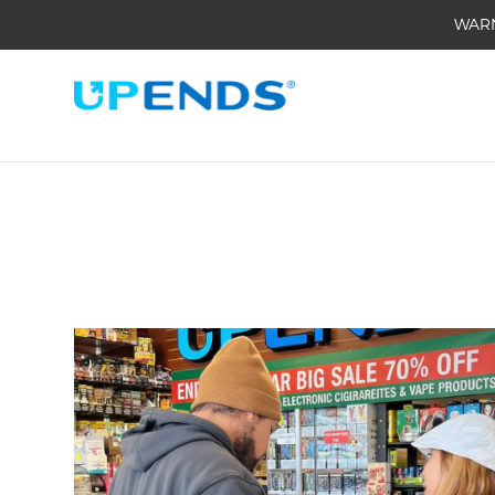
WAR
Home
/
Medai
/
De