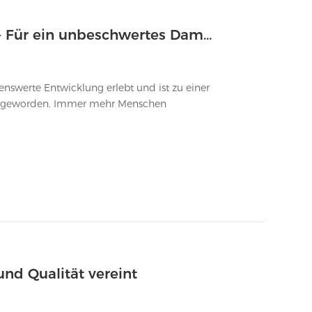
Die beste E-Zigarette ohne Nikotin - Für ein unbeschwertes Dampfvergnügen
nswerte Entwicklung erlebt und ist zu einer
n geworden. Immer mehr Menschen
und Qualität vereint