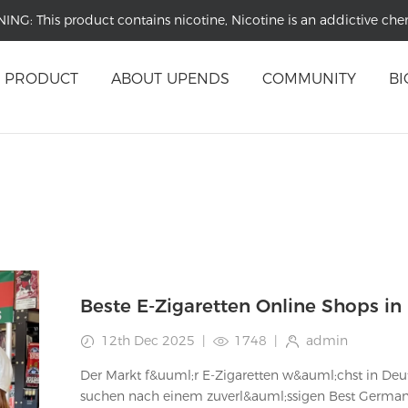
NING:
This product contains nicotine, Nicotine is an addictive che
PRODUCT
ABOUT UPENDS
COMMUNITY
BI
Beste E-Zigaretten Online Shops in
12th Dec 2025
|
1748
|
admin
Der Markt f&uuml;r E-Zigaretten w&auml;chst in De
suchen nach einem zuverl&auml;ssigen Best Germa