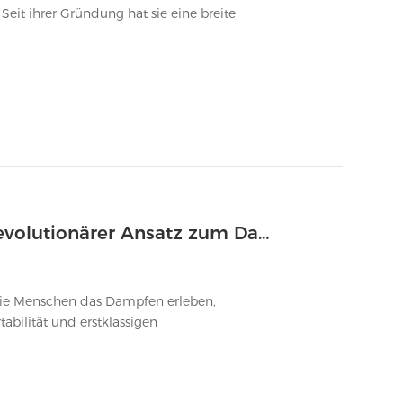
 Seit ihrer Gründung hat sie eine breite
Das E Zigarette Pod System - Ein Revolutionärer Ansatz zum Dampfen
 wie Menschen das Dampfen erleben,
abilität und erstklassigen