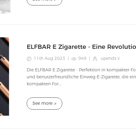
ELFBAR E Zigarette - Eine Revoluti
11th Aug 2023
|
949
|
upends v
Die ELFBAR E Zigarette - Perfektion in kompakter Form Die ELFBAR E Zigarette ist eine inno
und benutzerfreundliche Einweg-E-Zigarette, die ein 
kompakten For...
See more
>