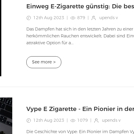
12th Aug 2023
|
879
|
upends v
Das Dampfen hat sich in den letzten Jahren zu eine
herkömmlichen Rauchen entwickelt. Dabei sind Einw
attraktive Option für a...
See more
>
Vype E Zigarette - Ein Pionier in 
12th Aug 2023
|
1079
|
upends v
Die Geschichte von Vype: Ein Pionier im Dampfen Vype, jetzt als Vuse bekannt, ist eine Marke, die