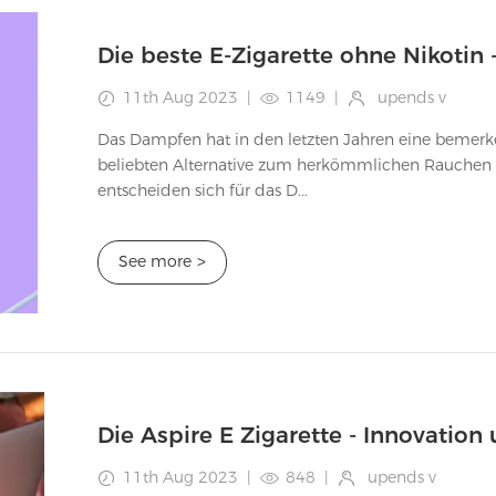
11th Aug 2023
|
1149
|
upends v
Das Dampfen hat in den letzten Jahren eine bemerke
beliebten Alternative zum herkömmlichen Rauche
entscheiden sich für das D...
See more
>
Die Aspire E Zigarette - Innovation 
11th Aug 2023
|
848
|
upends v