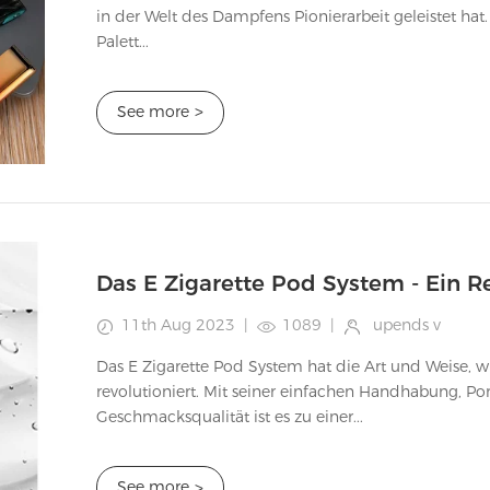
in der Welt des Dampfens Pionierarbeit geleistet hat.
Palett...
See more
>
11th Aug 2023
|
1089
|
upends v
Das E Zigarette Pod System hat die Art und Weise,
revolutioniert. Mit seiner einfachen Handhabung, Port
Geschmacksqualität ist es zu einer...
See more
>