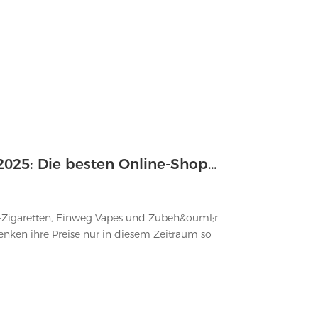
Black Friday E-Zigarette Angebote 2025: Die besten Online-Shops mit Top-Rabatten
 E-Zigaretten, Einweg Vapes und Zubeh&ouml;r
enken ihre Preise nur in diesem Zeitraum so