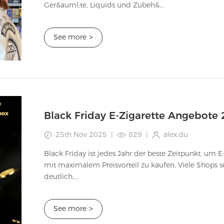
Ger&auml;te, Liquids und Zubeh&...
See more
>
25th Nov 2025
|
829
|
alex.du
Black Friday ist jedes Jahr der beste Zeitpunkt, um
mit maximalem Preisvorteil zu kaufen. Viele Shops s
deutlich,...
See more
>