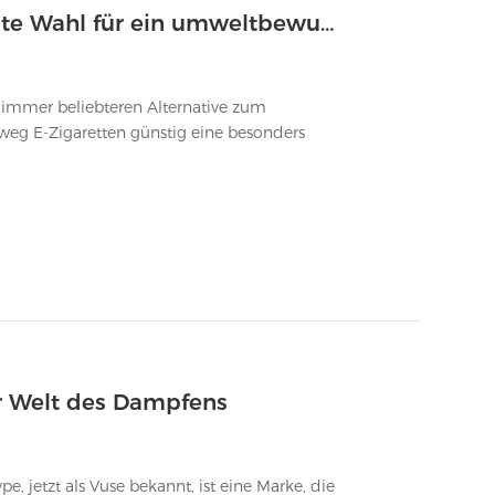
Einweg E-Zigarette günstig: Die beste Wahl für ein umweltbewusstes Vape-Erlebnis
r immer beliebteren Alternative zum
eg E-Zigaretten günstig eine besonders
der Welt des Dampfens