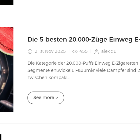
Die 5 besten 20.000-Züge Einweg E-
21st Nov 2025
|
455
|
alex.du
Die Kategorie der 20.000-Puffs Einweg E-Zigaretten 
Segmente entwickelt. F&uuml;r viele Dampfer sind 
zwischen kompakt...
See more
>