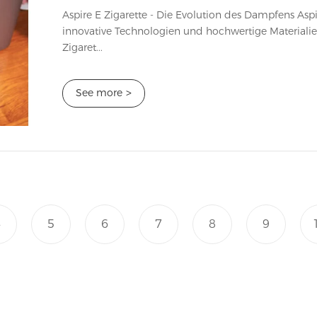
Aspire E Zigarette - Die Evolution des Dampfens Aspire hat das Dampfen revolutioniert, indem sie
innovative Technologien und hochwertige Materialie
Zigaret...
See more
>
4
5
6
7
8
9