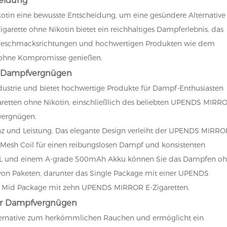
otin eine bewusste Entscheidung, um eine gesündere Alternative
rette ohne Nikotin bietet ein reichhaltiges Dampferlebnis, das
 von Geschmacksrichtungen und hochwertigen Produkten wie dem
ohne Kompromisse genießen.
es Dampfvergnügen
ustrie und bietet hochwertige Produkte für Dampf-Enthusiasten
igaretten ohne Nikotin, einschließlich des beliebten UPENDS MIRR
fvergnügen.
z und Leistung. Das elegante Design verleiht der UPENDS MIRRO
e Mesh Coil für einen reibungslosen Dampf und konsistenten
10mL und einem A-grade 500mAh Akku können Sie das Dampfen o
von Paketen, darunter das Single Package mit einer UPENDS
s Mid Package mit zehn UPENDS MIRROR E-Zigaretten.
 Ihr Dampfvergnügen
Alternative zum herkömmlichen Rauchen und ermöglicht ein