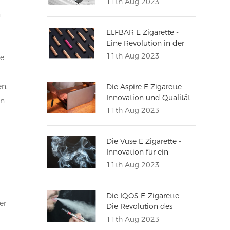
11th Aug 2023
zum Dampfen
n
ELFBAR E Zigarette -
Eine Revolution in der
Welt des Dampfens
11th Aug 2023
le
en,
Die Aspire E Zigarette -
Innovation und Qualität
en
vereint
11th Aug 2023
Die Vuse E Zigarette -
Innovation für ein
erstklassiges
11th Aug 2023
Dampferlebnis
Die IQOS E-Zigarette -
er
Die Revolution des
Rauchens
11th Aug 2023