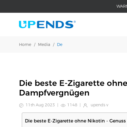
WAR
Home
/
Media
/
De
Die beste E-Zigarette ohne
Dampfvergnügen
11th Aug 2023
|
1148
|
upends v
Die beste E-Zigarette ohne Nikotin - Genu