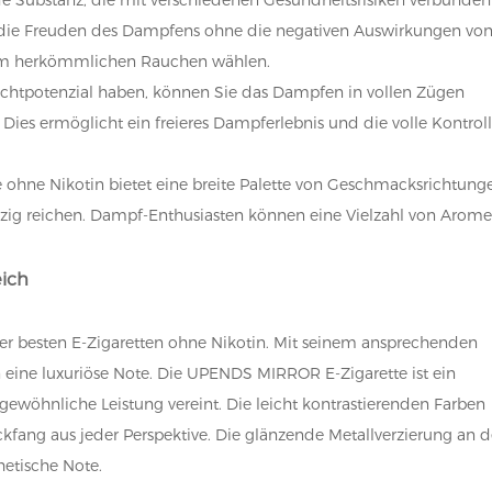
ie die Freuden des Dampfens ohne die negativen Auswirkungen vo
zum herkömmlichen Rauchen wählen.
uchtpotenzial haben, können Sie das Dampfen in vollen Zügen
Dies ermöglicht ein freieres Dampferlebnis und die volle Kontrol
e ohne Nikotin bietet eine breite Palette von Geschmacksrichtung
ürzig reichen. Dampf-Enthusiasten können eine Vielzahl von Arom
eich
er besten E-Zigaretten ohne Nikotin. Mit seinem ansprechenden
eine luxuriöse Note. Die UPENDS MIRROR E-Zigarette ist ein
wöhnliche Leistung vereint. Die leicht kontrastierenden Farben
ang aus jeder Perspektive. Die glänzende Metallverzierung an d
hetische Note.