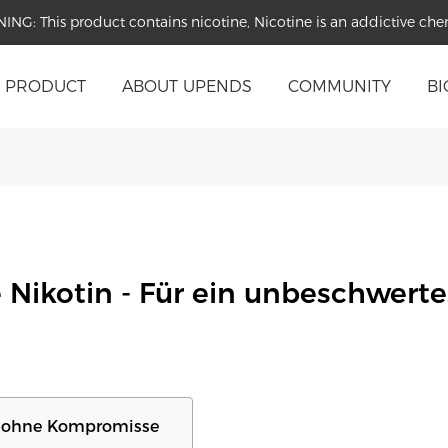
NING:
This product contains nicotine, Nicotine is an addictive che
PRODUCT
ABOUT UPENDS
COMMUNITY
BI
 Nikotin - Für ein unbeschwerte
ss ohne Kompromisse