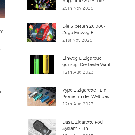
Angebote 2025: Die
besten Online-Shops mit
25th Nov 2025
Top-Rabatten
Die 5 besten 20.000-
um
Züge Einweg E-
Zigaretten in Europa
21st Nov 2025
.
Einweg E-Zigarette
günstig: Die beste Wahl
für ein umweltbewusstes
12th Aug 2023
Vape-Erlebnis
Vype E Zigarette - Ein
.
Pionier in der Welt des
Dampfens
12th Aug 2023
Das E Zigarette Pod
System - Ein
Revolutionärer Ansatz