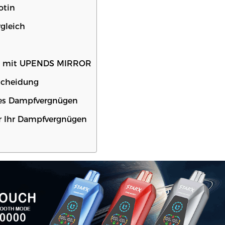
otin
gleich
gen mit UPENDS MIRROR
scheidung
ches Dampfvergnügen
für Ihr Dampfvergnügen