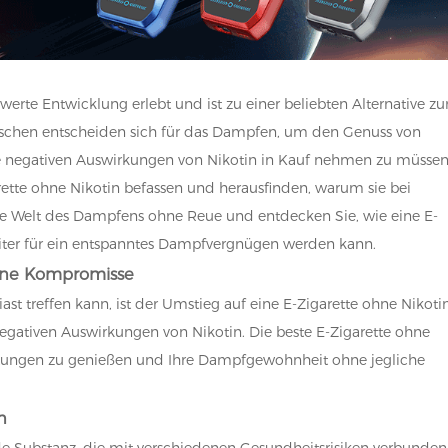
erte Entwicklung erlebt und ist zu einer beliebten Alternative z
hen entscheiden sich für das Dampfen, um den Genuss von
 negativen Auswirkungen von Nikotin in Kauf nehmen zu müssen
rette ohne Nikotin befassen und herausfinden, warum sie bei
 die Welt des Dampfens ohne Reue und entdecken Sie, wie eine E-
eiter für ein entspanntes Dampfvergnügen werden kann.
ohne Kompromisse
t treffen kann, ist der Umstieg auf eine E-Zigarette ohne Nikotin
negativen Auswirkungen von Nikotin. Die beste E-Zigarette ohne
chtungen zu genießen und Ihre Dampfgewohnheit ohne jegliche
n
e Substanz, die mit verschiedenen Gesundheitsrisiken verbunden