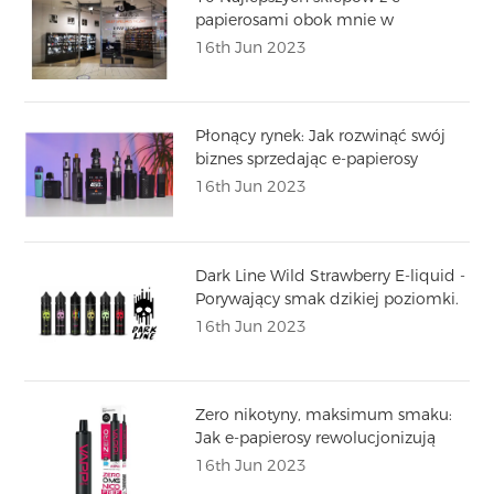
papierosami obok mnie w
Warszawie
16th Jun 2023
Płonący rynek: Jak rozwinąć swój
biznes sprzedając e-papierosy
16th Jun 2023
Dark Line Wild Strawberry E-liquid -
Porywający smak dzikiej poziomki.
Odkryj najlepsze tanie soki
16th Jun 2023
smakowe i poznaj atrakcyjne oferty
sprzedazy hurtowej
Zero nikotyny, maksimum smaku:
Jak e-papierosy rewolucjonizują
rynek palenia
16th Jun 2023