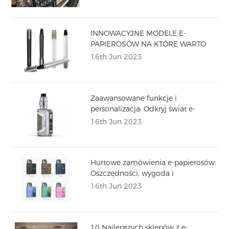
INNOWACYJNE MODELE E-
PAPIEROSÓW NA KTÓRE WARTO
ZWRÓCIĆ UWAGĘ 2023
16th Jun 2023
Zaawansowane funkcje i
personalizacja: Odkryj świat e-
papierosów box
16th Jun 2023
Hurtowe zamówienia e-papierosów:
Oszczędności, wygoda i
niekończące się zapasy
16th Jun 2023
10 Najlepszych sklepów z e-