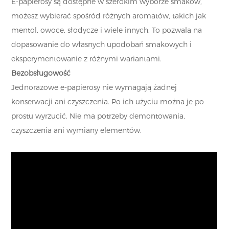
E-papierosy są dostępne w szerokim wyborze smaków,
możesz wybierać spośród różnych aromatów, takich jak
mentol, owoce, słodycze i wiele innych. To pozwala na
dopasowanie do własnych upodobań smakowych i
eksperymentowanie z różnymi wariantami.
Bezobsługowość
Jednorazowe e-papierosy nie wymagają żadnej
konserwacji ani czyszczenia. Po ich użyciu można je po
prostu wyrzucić. Nie ma potrzeby demontowania,
czyszczenia ani wymiany elementów.