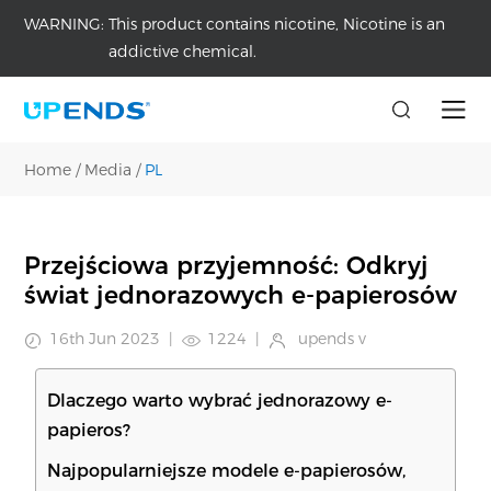
WARNING:
This product contains nicotine, Nicotine is an
addictive chemical.
Home
/
Media
/
PL
Przejściowa przyjemność: Odkryj
świat jednorazowych e-papierosów
16th Jun 2023
|
1224
|
upends v
Dlaczego warto wybrać jednorazowy e-
papieros?
Najpopularniejsze modele e-papierosów,